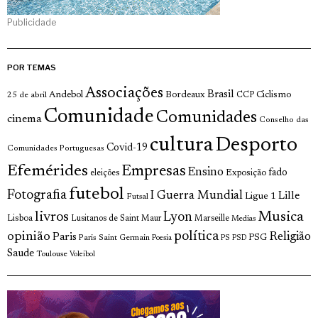
Publicidade
POR TEMAS
Associações
Brasil
Andebol
Bordeaux
Ciclismo
25 de abril
CCP
Comunidade
Comunidades
cinema
Conselho das
cultura
Desporto
Covid-19
Comunidades Portuguesas
Efemérides
Empresas
Ensino
fado
Exposição
eleições
futebol
Fotografia
I Guerra Mundial
Lille
Ligue 1
Futsal
livros
Musica
Lyon
Lisboa
Lusitanos de Saint Maur
Marseille
Medias
opinião
política
Religião
Paris
Paris Saint Germain
PSG
Poesia
PS
PSD
Saude
Toulouse
Voleibol