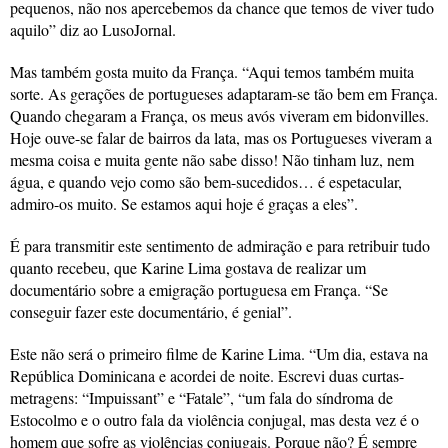
pequenos, não nos apercebemos da chance que temos de viver tudo
aquilo” diz ao LusoJornal.
Mas também gosta muito da França. “Aqui temos também muita
sorte. As gerações de portugueses adaptaram-se tão bem em França.
Quando chegaram a França, os meus avós viveram em bidonvilles.
Hoje ouve-se falar de bairros da lata, mas os Portugueses viveram a
mesma coisa e muita gente não sabe disso! Não tinham luz, nem
água, e quando vejo como são bem-sucedidos… é espetacular,
admiro-os muito. Se estamos aqui hoje é graças a eles”.
É para transmitir este sentimento de admiração e para retribuir tudo
quanto recebeu, que Karine Lima gostava de realizar um
documentário sobre a emigração portuguesa em França. “Se
conseguir fazer este documentário, é genial”.
Este não será o primeiro filme de Karine Lima. “Um dia, estava na
República Dominicana e acordei de noite. Escrevi duas curtas-
metragens: “Impuissant” e “Fatale”, “um fala do síndroma de
Estocolmo e o outro fala da violência conjugal, mas desta vez é o
homem que sofre as violências conjugais. Porque não? É sempre