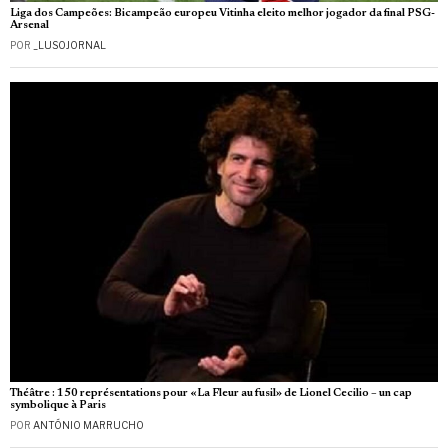
Liga dos Campeões: Bicampeão europeu Vitinha eleito melhor jogador da final PSG-
Arsenal
POR
_LUSOJORNAL
Théâtre : 150 représentations pour «La Fleur au fusil» de Lionel Cecilio – un cap
symbolique à Paris
POR
ANTÓNIO MARRUCHO