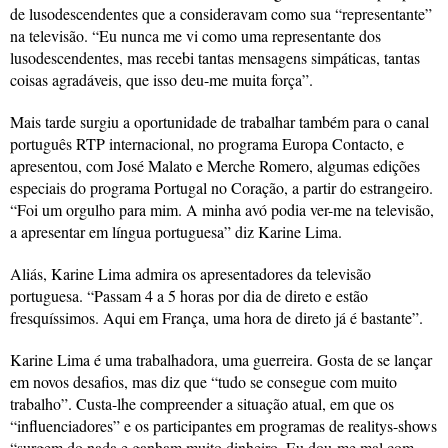
de lusodescendentes que a consideravam como sua “representante”
na televisão. “Eu nunca me vi como uma representante dos
lusodescendentes, mas recebi tantas mensagens simpáticas, tantas
coisas agradáveis, que isso deu-me muita força”.
Mais tarde surgiu a oportunidade de trabalhar também para o canal
português RTP internacional, no programa Europa Contacto, e
apresentou, com José Malato e Merche Romero, algumas edições
especiais do programa Portugal no Coração, a partir do estrangeiro.
“Foi um orgulho para mim. A minha avó podia ver-me na televisão,
a apresentar em língua portuguesa” diz Karine Lima.
Aliás, Karine Lima admira os apresentadores da televisão
portuguesa. “Passam 4 a 5 horas por dia de direto e estão
fresquíssimos. Aqui em França, uma hora de direto já é bastante”.
Karine Lima é uma trabalhadora, uma guerreira. Gosta de se lançar
em novos desafios, mas diz que “tudo se consegue com muito
trabalho”. Custa-lhe compreender a situação atual, em que os
“influenciadores” e os participantes em programas de realitys-shows
“surgem do nada e ganham muito dinheiro. Eu dou-me mal com