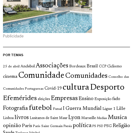
Publicidade
POR TEMAS
Associações
Brasil
Andebol
Bordeaux
Ciclismo
25 de abril
CCP
Comunidade
Comunidades
cinema
Conselho das
cultura
Desporto
Covid-19
Comunidades Portuguesas
Efemérides
Empresas
Ensino
fado
Exposição
eleições
futebol
Fotografia
I Guerra Mundial
Lille
Ligue 1
Futsal
livros
Musica
Lyon
Lisboa
Lusitanos de Saint Maur
Marseille
Medias
opinião
política
Religião
Paris
Paris Saint Germain
PSG
Poesia
PS
PSD
Saude
Toulouse