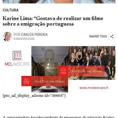
CULTURA
Karine Lima: “Gostava de realizar um filme
sobre a emigração portuguesa
POR
CARLOS PEREIRA
SHARE THIS
4 AGOSTO, 2021
[pro_ad_display_adzone id=”46664″]
A apresentadora lusodescendente de programas de televisão Karine