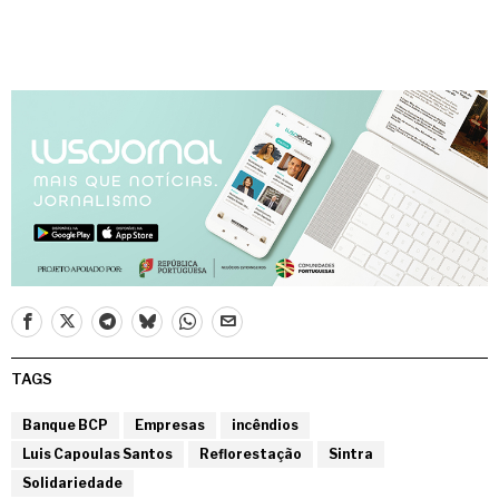
TAGS
Banque BCP
Empresas
incêndios
Luis Capoulas Santos
Reflorestação
Sintra
Solidariedade