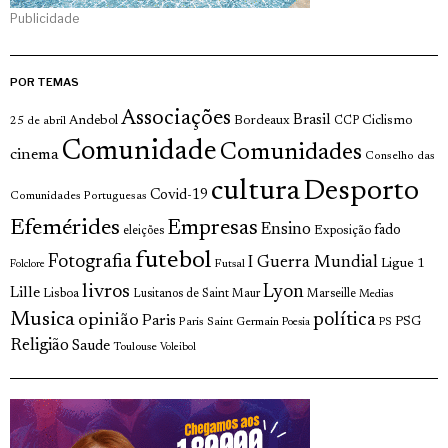
Publicidade
POR TEMAS
Associações
Brasil
Andebol
Bordeaux
Ciclismo
25 de abril
CCP
Comunidade
Comunidades
cinema
Conselho das
cultura
Desporto
Covid-19
Comunidades Portuguesas
Efemérides
Empresas
Ensino
fado
Exposição
eleições
futebol
Fotografia
I Guerra Mundial
Ligue 1
Futsal
Folclore
livros
Lyon
Lille
Lisboa
Lusitanos de Saint Maur
Marseille
Medias
Musica
política
opinião
Paris
Paris Saint Germain
PSG
Poesia
PS
Religião
Saude
Toulouse
Voleibol