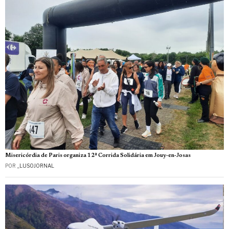
Misericórdia de Paris organiza 12ª Corrida Solidária em Jouy‑en‑Josas
POR
_LUSOJORNAL