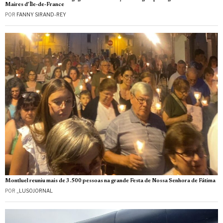
Maires d’Île-de-France
POR
FANNY SIRAND-REY
Montluel reuniu mais de 3.500 pessoas na grande Festa de Nossa Senhora de Fátima
POR
_LUSOJORNAL