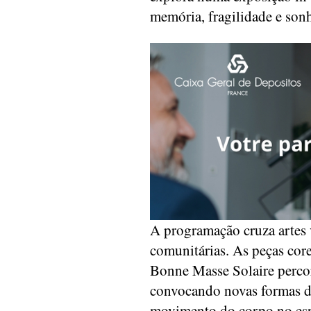
memória, fragilidade e son
A programação cruza artes v
comunitárias. As peças cor
Bonne Masse Solaire percor
convocando novas formas de
movimento do corpo no esp