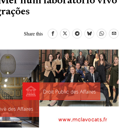
-Mer num laboratório vivo
grações
Share this