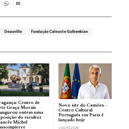
Deauville
Fundação Calouste Gulbenkian
ragança: Centro de
Novo site do Camões –
rte Graça Morais
Centro Cultural
naugurou ontem uma
Português em Paris é
xposição do escultor
lançado hoje
rancês Michel
assompierre
1 JULHO, 2026