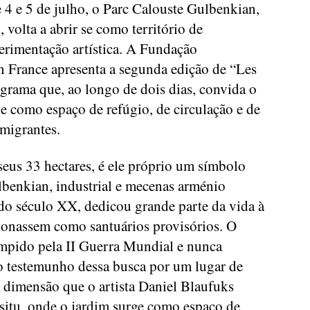
 4 e 5 de julho, o Parc Calouste Gulbenkian,
 volta a abrir se como território de
rimentação artística. A Fundação
 France apresenta a segunda edição de “Les
ograma que, ao longo de dois dias, convida o
e como espaço de refúgio, de circulação e de
 migrantes.
seus 33 hectares, é ele próprio um símbolo
lbenkian, industrial e mecenas arménio
 do século XX, dedicou grande parte da vida à
cionassem como santuários provisórios. O
ompido pela II Guerra Mundial e nunca
 testemunho dessa busca por um lugar de
a dimensão que o artista Daniel Blaufuks
situ, onde o jardim surge como espaço de