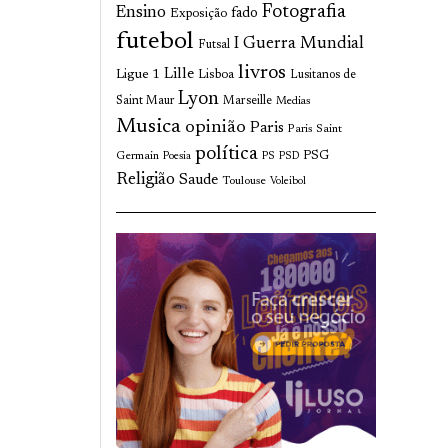
Fotografia
Ensino
fado
Exposição
futebol
I Guerra Mundial
Futsal
livros
Lille
Ligue 1
Lisboa
Lusitanos de
Lyon
Saint Maur
Marseille
Medias
Musica
opinião
Paris
Paris Saint
política
Germain
PSG
Poesia
PS
PSD
Religião
Saude
Toulouse
Voleibol