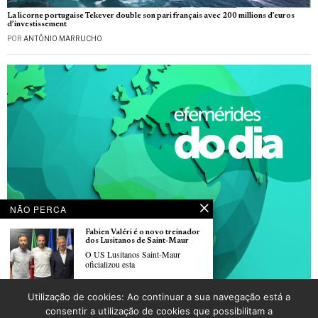
La licorne portugaise Tekever double son pari français avec 200 millions d’euros
d’investissement
POR
ANTÓNIO MARRUCHO
NÃO PERCA
Fabien Valéri é o novo treinador
dos Lusitanos de Saint-Maur
O US Lusitanos Saint-Maur
oficializou esta
Utilização de cookies: Ao continuar a sua navegação está a
Dia 04 de junho, Dia Internacional das Crianças Inocentes Vítimas de Agressão
Benfica représente le Portugal à
consentir a utilização de cookies que possibilitam a
POR
_LUSOJORNAL
la Pouss’Cup 2026 de Roubaix