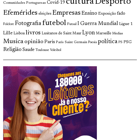
cultura
Desporto
Covid-19
Comunidades Portuguesas
Efemérides
Empresas
Ensino
fado
Exposição
eleições
futebol
Fotografia
I Guerra Mundial
Ligue 1
Futsal
Folclore
livros
Lyon
Lille
Lisboa
Lusitanos de Saint Maur
Marseille
Medias
Musica
política
opinião
Paris
Paris Saint Germain
PSG
Poesia
PS
Religião
Saude
Toulouse
Voleibol