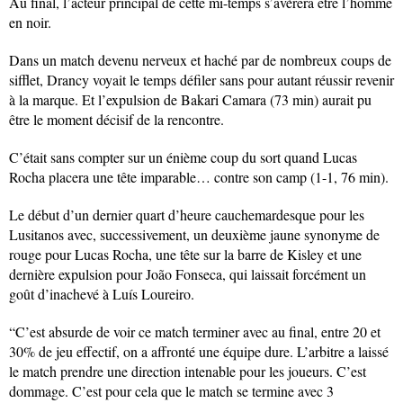
Au final, l’acteur principal de cette mi-temps s’avèrera être l’homme
en noir.
Dans un match devenu nerveux et haché par de nombreux coups de
sifflet, Drancy voyait le temps défiler sans pour autant réussir revenir
à la marque. Et l’expulsion de Bakari Camara (73 min) aurait pu
être le moment décisif de la rencontre.
C’était sans compter sur un énième coup du sort quand Lucas
Rocha placera une tête imparable… contre son camp (1-1, 76 min).
Le début d’un dernier quart d’heure cauchemardesque pour les
Lusitanos avec, successivement, un deuxième jaune synonyme de
rouge pour Lucas Rocha, une tête sur la barre de Kisley et une
dernière expulsion pour João Fonseca, qui laissait forcément un
goût d’inachevé à Luís Loureiro.
“C’est absurde de voir ce match terminer avec au final, entre 20 et
30% de jeu effectif, on a affronté une équipe dure. L’arbitre a laissé
le match prendre une direction intenable pour les joueurs. C’est
dommage. C’est pour cela que le match se termine avec 3