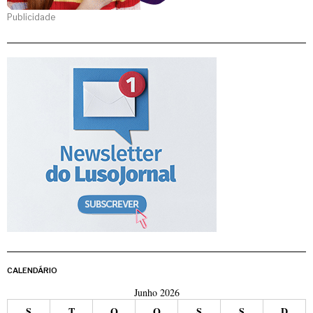
Publicidade
CALENDÁRIO
Junho 2026
S
T
Q
Q
S
S
D