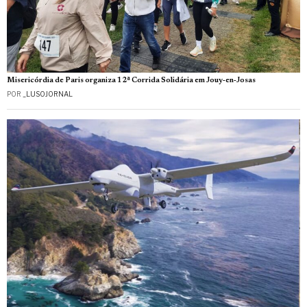
Misericórdia de Paris organiza 12ª Corrida Solidária em Jouy‑en‑Josas
POR
_LUSOJORNAL