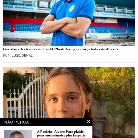
Guarda-redes francês do Pau FC Noah Raveyre reforça baliza do Alverca
POR
_LUSOJORNAL
NÃO PERCA
À Peniche, Álvaro Pato plaide
pour une mémoire plus large de