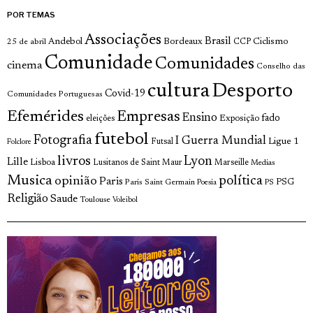
POR TEMAS
Associações
Brasil
Andebol
Bordeaux
Ciclismo
25 de abril
CCP
Comunidade
Comunidades
cinema
Conselho das
cultura
Desporto
Covid-19
Comunidades Portuguesas
Efemérides
Empresas
Ensino
fado
Exposição
eleições
futebol
Fotografia
I Guerra Mundial
Ligue 1
Futsal
Folclore
livros
Lyon
Lille
Lisboa
Lusitanos de Saint Maur
Marseille
Medias
Musica
política
opinião
Paris
Paris Saint Germain
PSG
Poesia
PS
Religião
Saude
Toulouse
Voleibol