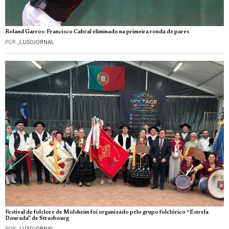
Roland Garros: Francisco Cabral eliminado na primeira ronda de pares
POR
_LUSOJORNAL
Festival de folclore de Molsheim foi organizado pelo grupo folclórico “Estrela
Dourada” de Strasbourg
POR
_LUSOJORNAL