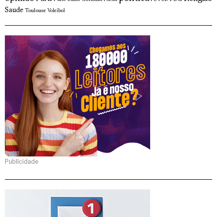
Saude
Toulouse
Voleibol
Publicidade