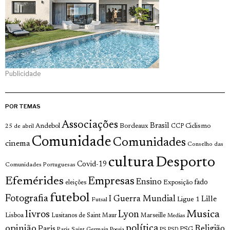
Publicidade
POR TEMAS
Associações
Brasil
Andebol
Bordeaux
Ciclismo
25 de abril
CCP
Comunidade
Comunidades
cinema
Conselho das
cultura
Desporto
Covid-19
Comunidades Portuguesas
Efemérides
Empresas
Ensino
fado
Exposição
eleições
futebol
Fotografia
I Guerra Mundial
Lille
Ligue 1
Futsal
livros
Musica
Lyon
Lisboa
Lusitanos de Saint Maur
Marseille
Medias
opinião
política
Religião
Paris
Paris Saint Germain
PSG
Poesia
PS
PSD