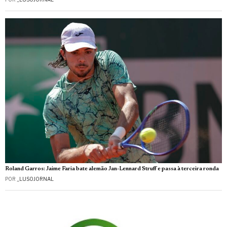
Roland Garros: Jaime Faria bate alemão Jan-Lennard Struff e passa à terceira ronda
POR
_LUSOJORNAL