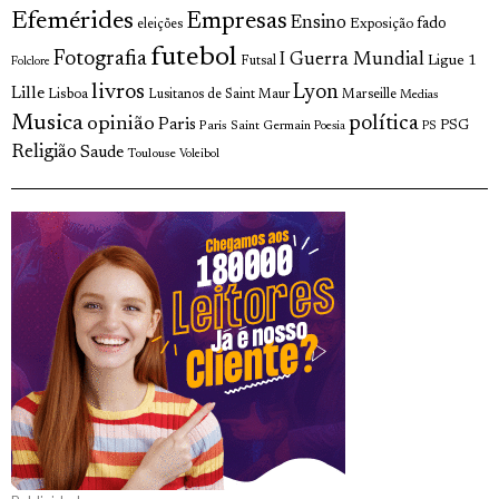
Efemérides
Empresas
Ensino
fado
Exposição
eleições
futebol
Fotografia
I Guerra Mundial
Ligue 1
Futsal
Folclore
livros
Lyon
Lille
Lisboa
Lusitanos de Saint Maur
Marseille
Medias
Musica
política
opinião
Paris
Paris Saint Germain
PSG
Poesia
PS
Religião
Saude
Toulouse
Voleibol