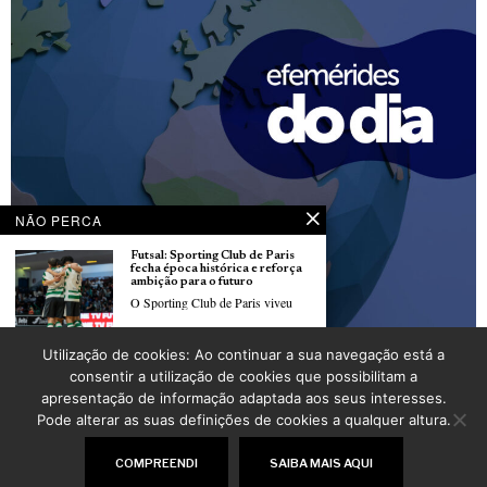
NÃO PERCA
Futsal: Sporting Club de Paris
fecha época histórica e reforça
ambição para o futuro
O Sporting Club de Paris viveu
Utilização de cookies: Ao continuar a sua navegação está a
Dia 06 de julho
Francesa Victoire Berteau
consentir a utilização de cookies que possibilitam a
POR
_LUSOJORNAL
venceu ontem a Volta a Portugal
apresentação de informação adaptada aos seus interesses.
feminina em bicicleta
A ciclista francesa Victoire Berteau
Pode alterar as suas definições de cookies a qualquer altura.
(Cofidis)
©
2026
LusoJornal | Todos os direitos reservados
COMPREENDI
SAIBA MAIS AQUI