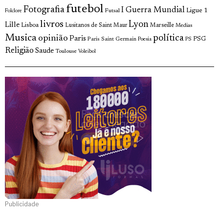
futebol
Fotografia
I Guerra Mundial
Ligue 1
Futsal
Folclore
livros
Lyon
Lille
Lisboa
Lusitanos de Saint Maur
Marseille
Medias
Musica
política
opinião
Paris
Paris Saint Germain
PSG
Poesia
PS
Religião
Saude
Toulouse
Voleibol
Publicidade