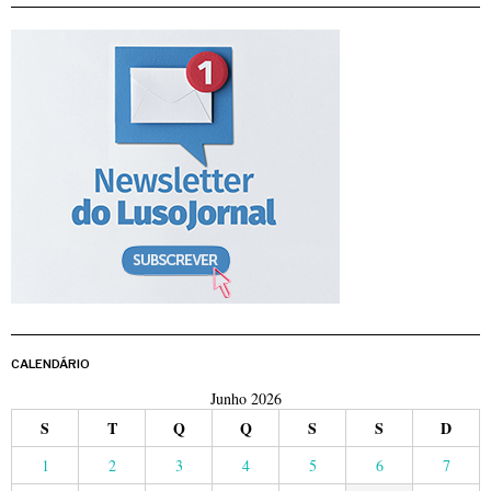
CALENDÁRIO
Junho 2026
S
T
Q
Q
S
S
D
1
2
3
4
5
6
7