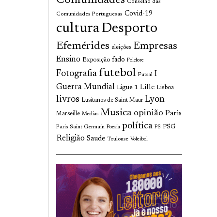
Comunidades
Conselho das
Covid-19
Comunidades Portuguesas
cultura
Desporto
Efemérides
Empresas
eleições
Ensino
fado
Exposição
Folclore
futebol
Fotografia
I
Futsal
Guerra Mundial
Lille
Ligue 1
Lisboa
livros
Lyon
Lusitanos de Saint Maur
Musica
opinião
Paris
Marseille
Medias
política
Paris Saint Germain
PSG
Poesia
PS
Religião
Saude
Toulouse
Voleibol