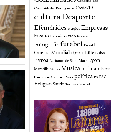
Comunidades
Conselho das
Covid-19
Comunidades Portuguesas
cultura
Desporto
Efemérides
Empresas
eleições
Ensino
fado
Exposição
Folclore
futebol
Fotografia
I
Futsal
Guerra Mundial
Lille
Ligue 1
Lisboa
livros
Lyon
Lusitanos de Saint Maur
Musica
opinião
Paris
Marseille
Medias
política
Paris Saint Germain
PSG
Poesia
PS
Religião
Saude
Toulouse
Voleibol