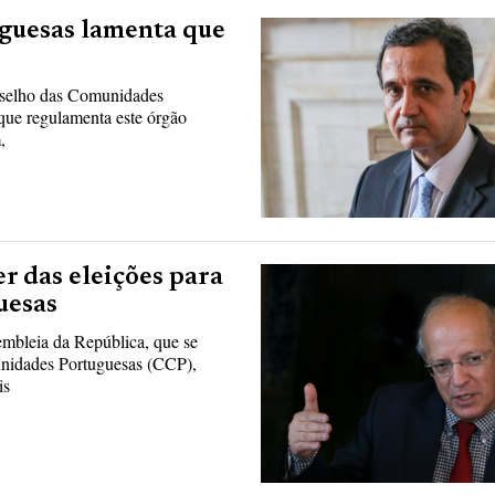
guesas lamenta que
nselho das Comunidades
ue regulamenta este órgão
,
r das eleições para
uesas
mbleia da República, que se
unidades Portuguesas (CCP),
is