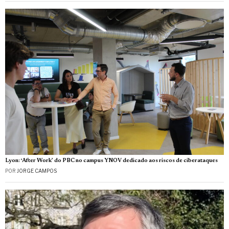
Lyon: ‘After Work’ do PBC no campus YNOV dedicado aos riscos de ciberataques
POR
JORGE CAMPOS