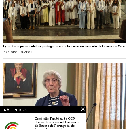
Lyon: Onze jovens adultos portugueses receberam o sacramento da Crisma em Vaise
POR
JORGE CAMPOS
NÃO PERCA
Comissão Temática do CCP
discute hoje a amanhã o futuro
do Ensino de Português, do