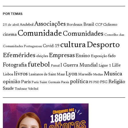
POR TEMAS
Associações
Brasil
Andebol
Bordeaux
Ciclismo
25 de abril
CCP
Comunidade
Comunidades
cinema
Conselho das
cultura
Desporto
Covid-19
Comunidades Portuguesas
Efemérides
Empresas
Ensino
fado
Exposição
eleições
futebol
Fotografia
I Guerra Mundial
Lille
Ligue 1
Futsal
livros
Musica
Lyon
Lisboa
Lusitanos de Saint Maur
Marseille
Medias
opinião
política
Religião
Paris
Paris Saint Germain
PSG
Poesia
PS
PSD
Saude
Toulouse
Voleibol