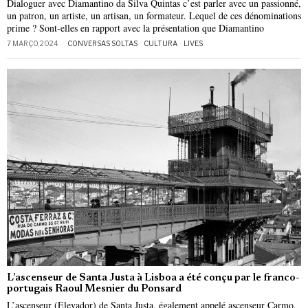
Dialoguer avec Diamantino da Silva Quintas c’est parler avec un passionné,
un patron, un artiste, un artisan, un formateur. Lequel de ces dénominations
prime ? Sont-elles en rapport avec la présentation que Diamantino
7 MARÇO, 2024
CONVERSAS SOLTAS
·
CULTURA
·
LIVES
L’ascenseur de Santa Justa à Lisboa a été conçu par le franco-
portugais Raoul Mesnier du Ponsard
L’ascenseur (Elevador) de Santa Justa, également appelé ascenseur Carmo,