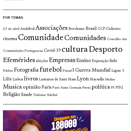
POR TEMAS
Associações
Brasil
Andebol
Bordeaux
Ciclismo
25 de abril
CCP
Comunidade
Comunidades
cinema
Conselho das
cultura
Desporto
Covid-19
Comunidades Portuguesas
Efemérides
Empresas
Ensino
fado
Exposição
eleições
futebol
Fotografia
I Guerra Mundial
Ligue 1
Futsal
Folclore
livros
Lyon
Lille
Lisboa
Lusitanos de Saint Maur
Marseille
Medias
Musica
política
opinião
Paris
Paris Saint Germain
PSG
Poesia
PS
Religião
Saude
Toulouse
Voleibol