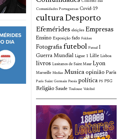
Comunidades
Conselho das
Covid-19
Comunidades Portuguesas
cultura
Desporto
Efemérides
Empresas
eleições
Ensino
fado
Exposição
Folclore
futebol
Fotografia
I
Futsal
Guerra Mundial
Lille
Ligue 1
Lisboa
livros
Lyon
Lusitanos de Saint Maur
Musica
opinião
Paris
Marseille
Medias
política
Paris Saint Germain
PSG
Poesia
PS
Religião
Saude
Toulouse
Voleibol