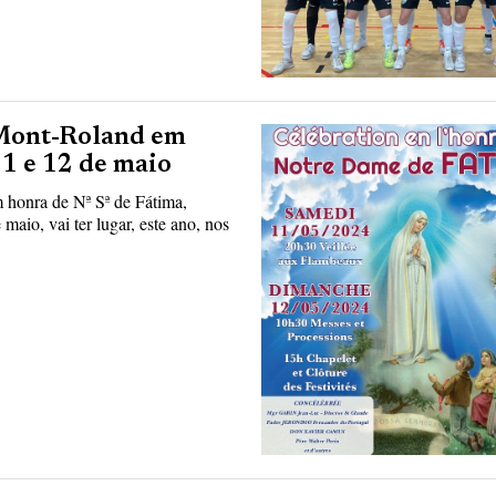
 Mont-Roland em
11 e 12 de maio
 honra de Nª Sª de Fátima,
aio, vai ter lugar, este ano, nos