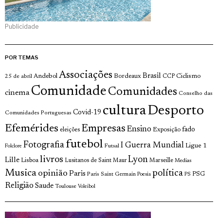
Publicidade
POR TEMAS
Associações
Brasil
Andebol
Bordeaux
Ciclismo
25 de abril
CCP
Comunidade
Comunidades
cinema
Conselho das
cultura
Desporto
Covid-19
Comunidades Portuguesas
Efemérides
Empresas
Ensino
fado
Exposição
eleições
futebol
Fotografia
I Guerra Mundial
Ligue 1
Futsal
Folclore
livros
Lyon
Lille
Lisboa
Lusitanos de Saint Maur
Marseille
Medias
Musica
política
opinião
Paris
Paris Saint Germain
PSG
Poesia
PS
Religião
Saude
Toulouse
Voleibol