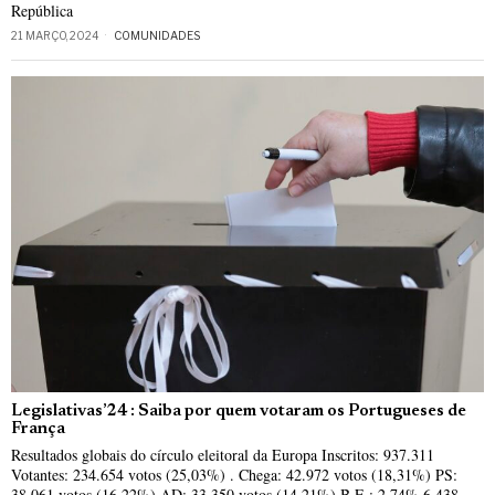
República
21 MARÇO, 2024
COMUNIDADES
Legislativas’24 : Saiba por quem votaram os Portugueses de
França
Resultados globais do círculo eleitoral da Europa Inscritos: 937.311
Votantes: 234.654 votos (25,03%) . Chega: 42.972 votos (18,31%) PS:
38.061 votos (16,22%) AD: 33.350 votos (14,21%) B.E.: 2,74% 6.438