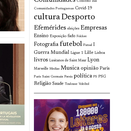
Comunidades
Conselho das
Covid-19
Comunidades Portuguesas
cultura
Desporto
Efemérides
Empresas
eleições
Ensino
fado
Exposição
Folclore
futebol
Fotografia
I
Futsal
Guerra Mundial
Lille
Ligue 1
Lisboa
livros
Lyon
Lusitanos de Saint Maur
Musica
opinião
Paris
Marseille
Medias
política
Paris Saint Germain
PSG
Poesia
PS
Religião
Saude
Toulouse
Voleibol