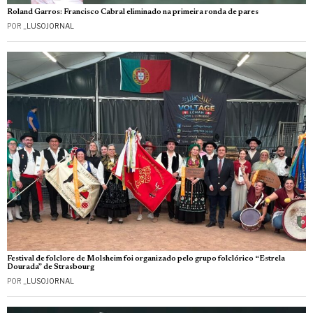
Roland Garros: Francisco Cabral eliminado na primeira ronda de pares
POR
_LUSOJORNAL
Festival de folclore de Molsheim foi organizado pelo grupo folclórico “Estrela
Dourada” de Strasbourg
POR
_LUSOJORNAL