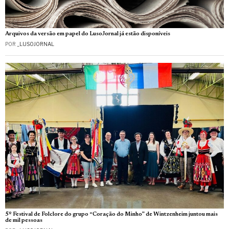
Arquivos da versão em papel do LusoJornal já estão disponíveis
POR
_LUSOJORNAL
5º Festival de Folclore do grupo “Coração do Minho” de Wintzenheim juntou mais
de mil pessoas