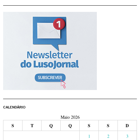
CALENDÁRIO
Maio 2026
S
T
Q
Q
S
S
D
1
2
3