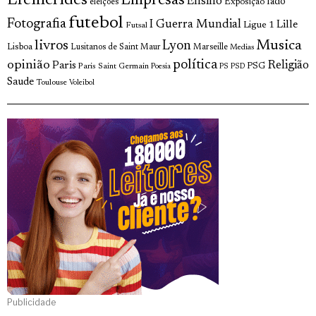
Efemérides
Empresas
Ensino
fado
Exposição
eleições
futebol
Fotografia
I Guerra Mundial
Lille
Ligue 1
Futsal
livros
Musica
Lyon
Lisboa
Lusitanos de Saint Maur
Marseille
Medias
opinião
política
Religião
Paris
Paris Saint Germain
PSG
Poesia
PS
PSD
Saude
Toulouse
Voleibol
Publicidade