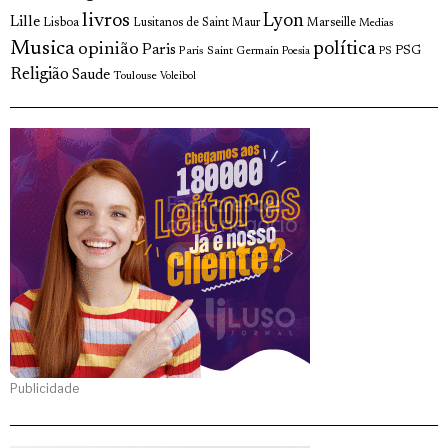
livros
Lyon
Lille
Lisboa
Lusitanos de Saint Maur
Marseille
Medias
Musica
política
opinião
Paris
Paris Saint Germain
PSG
Poesia
PS
Religião
Saude
Toulouse
Voleibol
Publicidade