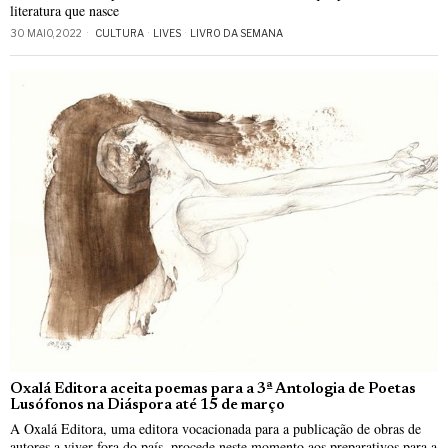
literatura que nasce
30 MAIO, 2022
CULTURA
·
LIVES
·
LIVRO DA SEMANA
Oxalá Editora aceita poemas para a 3ª Antologia de Poetas
Lusófonos na Diáspora até 15 de março
A Oxalá Editora, uma editora vocacionada para a publicação de obras de
autores a viver fora do país, procede neste momento aos preparativos para a