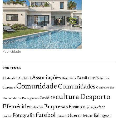
Publicidade
POR TEMAS
Associações
Brasil
Andebol
Bordeaux
Ciclismo
25 de abril
CCP
Comunidade
Comunidades
cinema
Conselho das
cultura
Desporto
Covid-19
Comunidades Portuguesas
Efemérides
Empresas
Ensino
fado
Exposição
eleições
futebol
Fotografia
I Guerra Mundial
Ligue 1
Futsal
Folclore