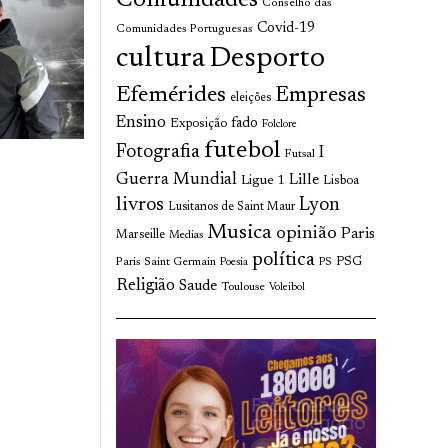
Comunidades
Conselho das
Covid-19
Comunidades Portuguesas
cultura
Desporto
Efemérides
Empresas
eleições
Ensino
fado
Exposição
Folclore
futebol
Fotografia
I
Futsal
Guerra Mundial
Lille
Ligue 1
Lisboa
livros
Lyon
Lusitanos de Saint Maur
Musica
opinião
Paris
Marseille
Medias
política
Paris Saint Germain
PSG
Poesia
PS
Religião
Saude
Toulouse
Voleibol