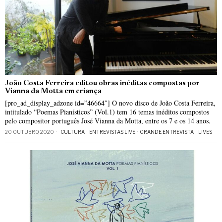
João Costa Ferreira editou obras inéditas compostas por
Vianna da Motta em criança
[pro_ad_display_adzone id=”46664″] O novo disco de João Costa Ferreira,
intitulado “Poemas Pianísticos” (Vol.1) tem 16 temas inéditos compostos
pelo compositor português José Vianna da Motta, entre os 7 e os 14 anos.
20 OUTUBRO, 2020
CULTURA
·
ENTREVISTAS LIVE
·
GRANDE ENTREVISTA
·
LIVES