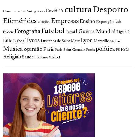
cultura
Desporto
Covid-19
Comunidades Portuguesas
Efemérides
Empresas
Ensino
fado
Exposição
eleições
futebol
Fotografia
I Guerra Mundial
Ligue 1
Futsal
Folclore
livros
Lyon
Lille
Lisboa
Lusitanos de Saint Maur
Marseille
Medias
Musica
política
opinião
Paris
Paris Saint Germain
PSG
Poesia
PS
Religião
Saude
Toulouse
Voleibol