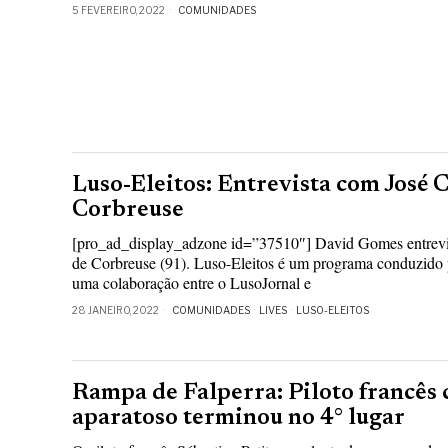
5 FEVEREIRO, 2022
COMUNIDADES
Luso-Eleitos: Entrevista com José 
Corbreuse
[pro_ad_display_adzone id=”37510″] David Gomes entrevis
de Corbreuse (91). Luso-Eleitos é um programa conduzido
uma colaboração entre o LusoJornal e
28 JANEIRO, 2022
COMUNIDADES
·
LIVES
·
LUSO-ELEITOS
Rampa de Falperra: Piloto francês
aparatoso terminou no 4° lugar