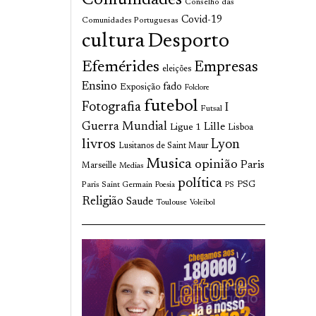
Comunidades
Conselho das
Covid-19
Comunidades Portuguesas
cultura
Desporto
Efemérides
Empresas
eleições
Ensino
fado
Exposição
Folclore
futebol
Fotografia
I
Futsal
Guerra Mundial
Lille
Ligue 1
Lisboa
livros
Lyon
Lusitanos de Saint Maur
Musica
opinião
Paris
Marseille
Medias
política
Paris Saint Germain
PSG
Poesia
PS
Religião
Saude
Toulouse
Voleibol