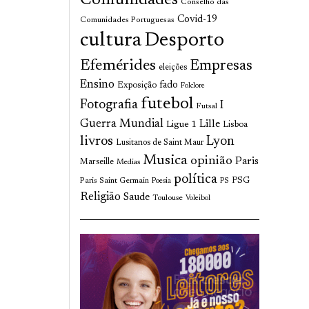
Comunidades
Conselho das
Covid-19
Comunidades Portuguesas
cultura
Desporto
Efemérides
Empresas
eleições
Ensino
fado
Exposição
Folclore
futebol
Fotografia
I
Futsal
Guerra Mundial
Lille
Ligue 1
Lisboa
livros
Lyon
Lusitanos de Saint Maur
Musica
opinião
Paris
Marseille
Medias
política
Paris Saint Germain
PSG
Poesia
PS
Religião
Saude
Toulouse
Voleibol