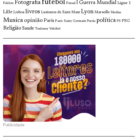
futebol
Fotografia
I Guerra Mundial
Ligue 1
Futsal
Folclore
livros
Lyon
Lille
Lisboa
Lusitanos de Saint Maur
Marseille
Medias
Musica
política
opinião
Paris
Paris Saint Germain
PSG
Poesia
PS
Religião
Saude
Toulouse
Voleibol
Publicidade