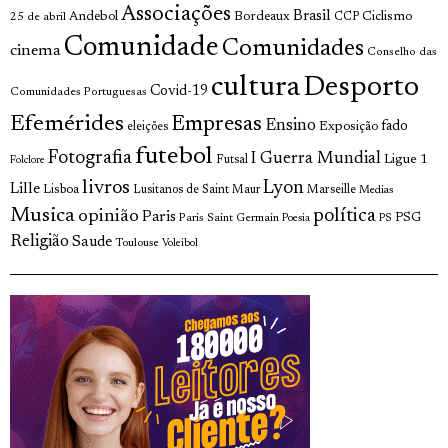
Associações
Brasil
Andebol
Bordeaux
Ciclismo
25 de abril
CCP
Comunidade
Comunidades
cinema
Conselho das
cultura
Desporto
Covid-19
Comunidades Portuguesas
Efemérides
Empresas
Ensino
fado
Exposição
eleições
futebol
Fotografia
I Guerra Mundial
Ligue 1
Futsal
Folclore
livros
Lyon
Lille
Lisboa
Lusitanos de Saint Maur
Marseille
Medias
Musica
política
opinião
Paris
Paris Saint Germain
PSG
Poesia
PS
Religião
Saude
Toulouse
Voleibol