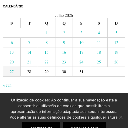
CALENDÁRIO
Julho 2026
S
T
Q
Q
S
S
D
1
2
3
4
5
6
7
8
9
10
11
12
13
14
15
16
17
18
19
20
21
22
23
24
25
26
27
28
29
30
31
« Jun
Utilização de cookies: Ao continuar a sua navegação está a
consentir a utilização de cookies que possibilitam a
apresentação de informação adaptada aos seus interesses.
Pode alterar as suas definições de cookies a qualquer altura.
©
2026
LusoJornal | Todos os direitos reservados