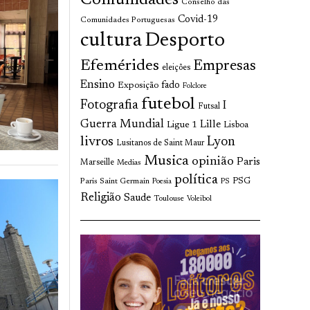
Comunidades
Conselho das
Covid-19
Comunidades Portuguesas
cultura
Desporto
Efemérides
Empresas
eleições
Ensino
fado
Exposição
Folclore
futebol
Fotografia
I
Futsal
Guerra Mundial
Lille
Ligue 1
Lisboa
livros
Lyon
Lusitanos de Saint Maur
Musica
opinião
Paris
Marseille
Medias
política
Paris Saint Germain
PSG
Poesia
PS
Religião
Saude
Toulouse
Voleibol