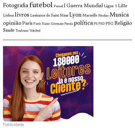
futebol
Fotografia
I Guerra Mundial
Lille
Ligue 1
Futsal
livros
Musica
Lyon
Lisboa
Lusitanos de Saint Maur
Marseille
Medias
opinião
política
Religião
Paris
Paris Saint Germain
PSG
Poesia
PS
PSD
Saude
Toulouse
Voleibol
Publicidade