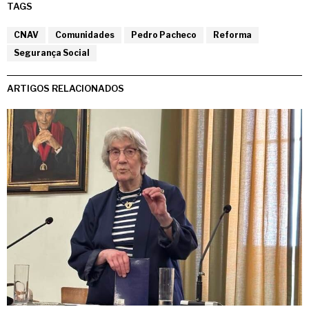
TAGS
CNAV
Comunidades
Pedro Pacheco
Reforma
Segurança Social
ARTIGOS RELACIONADOS