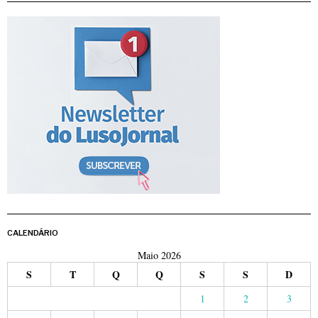
CALENDÁRIO
Maio 2026
S
T
Q
Q
S
S
D
1
2
3