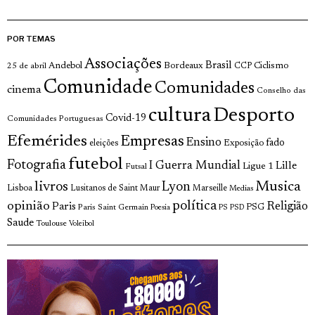
POR TEMAS
Associações
Brasil
Andebol
Bordeaux
Ciclismo
25 de abril
CCP
Comunidade
Comunidades
cinema
Conselho das
cultura
Desporto
Covid-19
Comunidades Portuguesas
Efemérides
Empresas
Ensino
fado
Exposição
eleições
futebol
Fotografia
I Guerra Mundial
Lille
Ligue 1
Futsal
livros
Musica
Lyon
Lisboa
Lusitanos de Saint Maur
Marseille
Medias
opinião
política
Religião
Paris
Paris Saint Germain
PSG
Poesia
PS
PSD
Saude
Toulouse
Voleibol