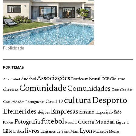
Publicidade
POR TEMAS
Associações
Brasil
Andebol
Bordeaux
Ciclismo
25 de abril
CCP
Comunidade
Comunidades
cinema
Conselho das
cultura
Desporto
Covid-19
Comunidades Portuguesas
Efemérides
Empresas
Ensino
fado
Exposição
eleições
futebol
Fotografia
I Guerra Mundial
Ligue 1
Futsal
Folclore
livros
Lyon
Lille
Lisboa
Lusitanos de Saint Maur
Marseille
Medias