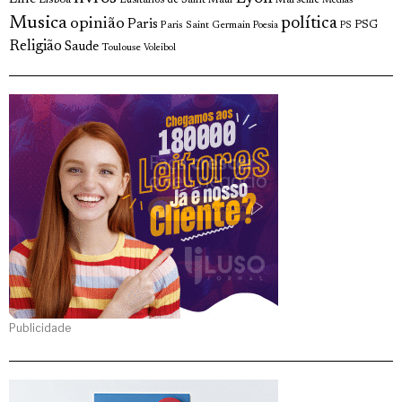
Medias
Musica
política
opinião
Paris
Paris Saint Germain
PSG
Poesia
PS
Religião
Saude
Toulouse
Voleibol
Publicidade