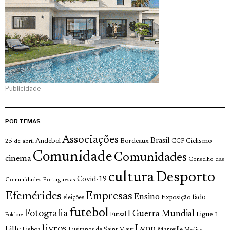
Publicidade
POR TEMAS
Associações
Brasil
Andebol
Bordeaux
Ciclismo
25 de abril
CCP
Comunidade
Comunidades
cinema
Conselho das
cultura
Desporto
Covid-19
Comunidades Portuguesas
Efemérides
Empresas
Ensino
fado
Exposição
eleições
futebol
Fotografia
I Guerra Mundial
Ligue 1
Futsal
Folclore
livros
Lyon
Lille
Lisboa
Lusitanos de Saint Maur
Marseille