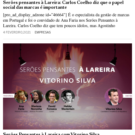
Serões pensantes à Lareira: Carlos Coelho diz que o papel
social das marcas é importante
[pro_ad_display_adzone id=”46664″] É o especialista da gestão de marcas
em Portugal e foi o convidado de Ana Faria nos Serões Pensantes à
Lareira. Carlos Coelho diz que tem poucos ídolos, mas Agostinho
4 FEVEREIRO, 2021
EMPRESAS
Serões Pensantes à Lareira com Vitorino Silva