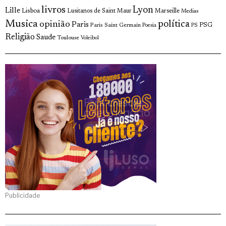
livros
Lyon
Lille
Lisboa
Lusitanos de Saint Maur
Marseille
Medias
Musica
política
opinião
Paris
Paris Saint Germain
PSG
Poesia
PS
Religião
Saude
Toulouse
Voleibol
Publicidade