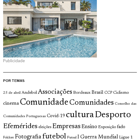
Publicidade
POR TEMAS
Associações
Brasil
Andebol
Bordeaux
Ciclismo
25 de abril
CCP
Comunidade
Comunidades
cinema
Conselho das
cultura
Desporto
Covid-19
Comunidades Portuguesas
Efemérides
Empresas
Ensino
fado
Exposição
eleições
futebol
Fotografia
I Guerra Mundial
Ligue 1
Futsal
Folclore