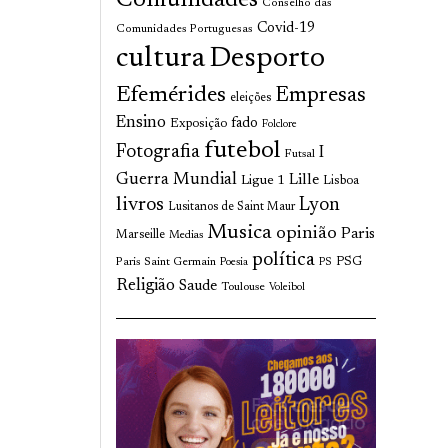
Comunidades
Conselho das
Covid-19
Comunidades Portuguesas
cultura
Desporto
Efemérides
Empresas
eleições
Ensino
fado
Exposição
Folclore
futebol
Fotografia
I
Futsal
Guerra Mundial
Lille
Ligue 1
Lisboa
livros
Lyon
Lusitanos de Saint Maur
Musica
opinião
Paris
Marseille
Medias
política
Paris Saint Germain
PSG
Poesia
PS
Religião
Saude
Toulouse
Voleibol