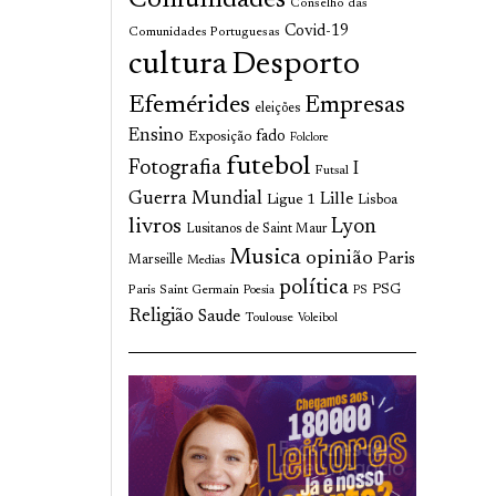
Comunidades
Conselho das
Covid-19
Comunidades Portuguesas
cultura
Desporto
Efemérides
Empresas
eleições
Ensino
fado
Exposição
Folclore
futebol
Fotografia
I
Futsal
Guerra Mundial
Lille
Ligue 1
Lisboa
livros
Lyon
Lusitanos de Saint Maur
Musica
opinião
Paris
Marseille
Medias
política
Paris Saint Germain
PSG
Poesia
PS
Religião
Saude
Toulouse
Voleibol