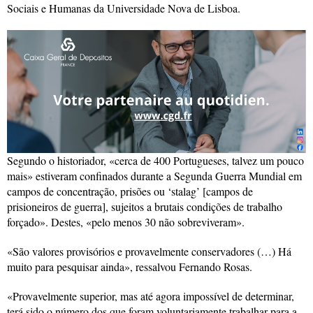
Sociais e Humanas da Universidade Nova de Lisboa.
Segundo o historiador, «cerca de 400 Portugueses, talvez um pouco
mais» estiveram confinados durante a Segunda Guerra Mundial em
campos de concentração, prisões ou ‘stalag’ [campos de
prisioneiros de guerra], sujeitos a brutais condições de trabalho
forçado». Destes, «pelo menos 30 não sobreviveram».
«São valores provisórios e provavelmente conservadores (…) Há
muito para pesquisar ainda», ressalvou Fernando Rosas.
«Provavelmente superior, mas até agora impossível de determinar,
terá sido o número dos que foram voluntariamente trabalhar para a