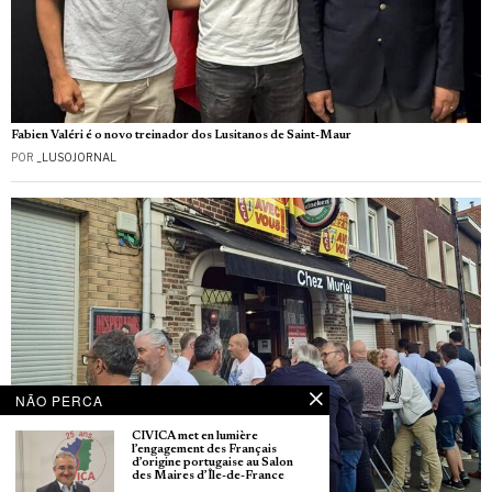
Fabien Valéri é o novo treinador dos Lusitanos de Saint-Maur
POR
_LUSOJORNAL
NÃO PERCA
CIVICA met en lumière
l’engagement des Français
d’origine portugaise au Salon
des Maires d’Île-de-France