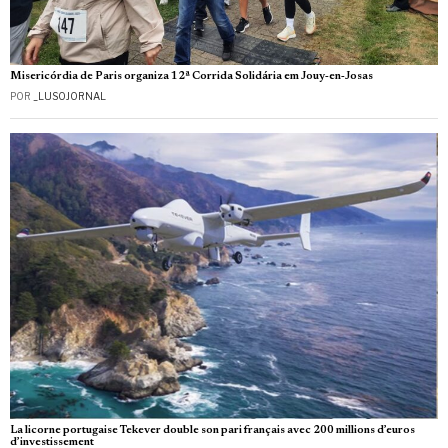
Misericórdia de Paris organiza 12ª Corrida Solidária em Jouy‑en‑Josas
POR
_LUSOJORNAL
La licorne portugaise Tekever double son pari français avec 200 millions d’euros
d’investissement