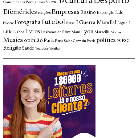
cultura
Desporto
Covid-19
Comunidades Portuguesas
Efemérides
Empresas
Ensino
fado
Exposição
eleições
futebol
Fotografia
I Guerra Mundial
Ligue 1
Futsal
Folclore
livros
Lyon
Lille
Lisboa
Lusitanos de Saint Maur
Marseille
Medias
Musica
política
opinião
Paris
Paris Saint Germain
PSG
Poesia
PS
Religião
Saude
Toulouse
Voleibol