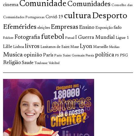
Comunidade
Comunidades
cinema
Conselho das
cultura
Desporto
Covid-19
Comunidades Portuguesas
Efemérides
Empresas
Ensino
fado
Exposição
eleições
futebol
Fotografia
I Guerra Mundial
Ligue 1
Futsal
Folclore
livros
Lyon
Lille
Lisboa
Lusitanos de Saint Maur
Marseille
Medias
Musica
política
opinião
Paris
Paris Saint Germain
PSG
Poesia
PS
Religião
Saude
Toulouse
Voleibol