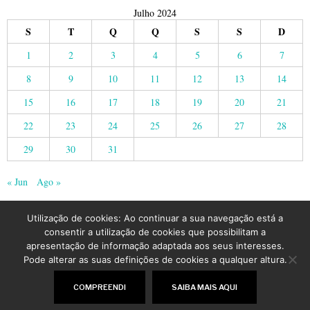
Julho 2024
S
T
Q
Q
S
S
D
1
2
3
4
5
6
7
8
9
10
11
12
13
14
15
16
17
18
19
20
21
22
23
24
25
26
27
28
29
30
31
« Jun
Ago »
Utilização de cookies: Ao continuar a sua navegação está a
consentir a utilização de cookies que possibilitam a
apresentação de informação adaptada aos seus interesses.
Pode alterar as suas definições de cookies a qualquer altura.
©
2026
LusoJornal | Todos os direitos reservados
COMPREENDI
SAIBA MAIS AQUI