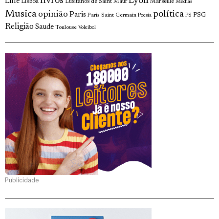
livros
Lyon
Lille
Lisboa
Lusitanos de Saint Maur
Marseille
Medias
Musica
política
opinião
Paris
Paris Saint Germain
PSG
Poesia
PS
Religião
Saude
Toulouse
Voleibol
Publicidade