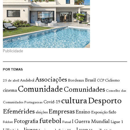
Publicidade
POR TEMAS
Associações
Brasil
Andebol
Bordeaux
Ciclismo
25 de abril
CCP
Comunidade
Comunidades
cinema
Conselho das
cultura
Desporto
Covid-19
Comunidades Portuguesas
Efemérides
Empresas
Ensino
fado
Exposição
eleições
futebol
Fotografia
I Guerra Mundial
Ligue 1
Futsal
Folclore