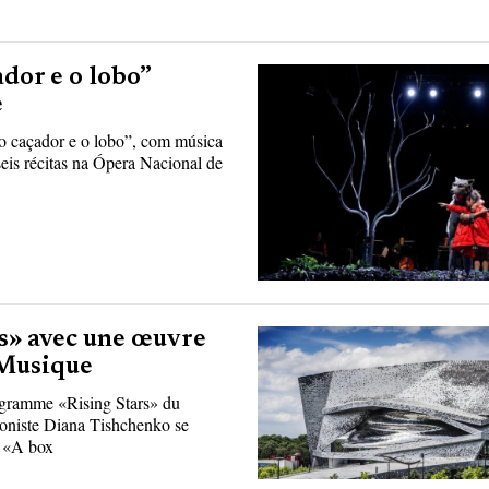
dor e o lobo”
e
 caçador e o lobo”, com música
eis récitas na Ópera Nacional de
s» avec une œuvre
 Musique
ogramme «Rising Stars» du
oniste Diana Tishchenko se
nt «A box