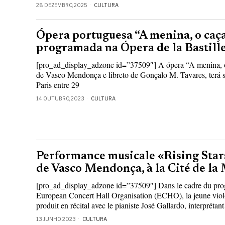
28 DEZEMBRO, 2025
CULTURA
Ópera portuguesa “A menina, o caça
programada na Ópera de la Bastill
[pro_ad_display_adzone id=”37509″] A ópera “A menina, o
de Vasco Mendonça e libreto de Gonçalo M. Tavares, terá s
Paris entre 29
14 OUTUBRO, 2023
CULTURA
Performance musicale «Rising Star
de Vasco Mendonça, à la Cité de la
[pro_ad_display_adzone id=”37509″] Dans le cadre du pr
European Concert Hall Organisation (ECHO), la jeune viol
produit en récital avec le pianiste José Gallardo, interpréta
13 JUNHO, 2023
CULTURA