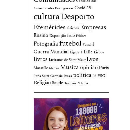
Comunidades
Conselho das
Covid-19
Comunidades Portuguesas
cultura
Desporto
Efemérides
Empresas
eleições
Ensino
fado
Exposição
Folclore
futebol
Fotografia
I
Futsal
Guerra Mundial
Lille
Ligue 1
Lisboa
livros
Lyon
Lusitanos de Saint Maur
Musica
opinião
Paris
Marseille
Medias
política
Paris Saint Germain
PSG
Poesia
PS
Religião
Saude
Toulouse
Voleibol