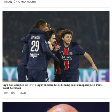
POR
ANTÓNIO MARRUCHO
Liga dos Campeões: FPF e Liga felicitam lusos bicampeões europeus pelo Paris
Saint-Germain
POR
_LUSOJORNAL