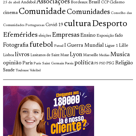
Associações
Brasil
Andebol
Bordeaux
Ciclismo
25 de abril
CCP
Comunidade
Comunidades
cinema
Conselho das
cultura
Desporto
Covid-19
Comunidades Portuguesas
Efemérides
Empresas
Ensino
fado
Exposição
eleições
futebol
Fotografia
I Guerra Mundial
Lille
Ligue 1
Futsal
livros
Musica
Lyon
Lisboa
Lusitanos de Saint Maur
Marseille
Medias
opinião
política
Religião
Paris
Paris Saint Germain
PSG
Poesia
PS
PSD
Saude
Toulouse
Voleibol