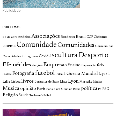
Publicidade
POR TEMAS
Associações
Brasil
Andebol
Bordeaux
Ciclismo
25 de abril
CCP
Comunidade
Comunidades
cinema
Conselho das
cultura
Desporto
Covid-19
Comunidades Portuguesas
Efemérides
Empresas
Ensino
fado
Exposição
eleições
futebol
Fotografia
I Guerra Mundial
Ligue 1
Futsal
Folclore
livros
Lyon
Lille
Lisboa
Lusitanos de Saint Maur
Marseille
Medias
Musica
política
opinião
Paris
Paris Saint Germain
PSG
Poesia
PS
Religião
Saude
Toulouse
Voleibol