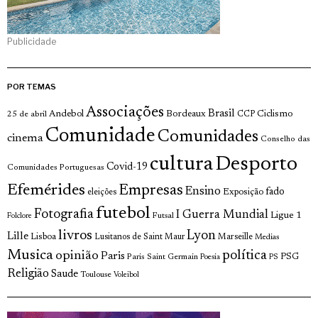
Publicidade
POR TEMAS
Associações
Brasil
Andebol
Bordeaux
Ciclismo
25 de abril
CCP
Comunidade
Comunidades
cinema
Conselho das
cultura
Desporto
Covid-19
Comunidades Portuguesas
Efemérides
Empresas
Ensino
fado
Exposição
eleições
futebol
Fotografia
I Guerra Mundial
Ligue 1
Futsal
Folclore
livros
Lyon
Lille
Lisboa
Lusitanos de Saint Maur
Marseille
Medias
Musica
política
opinião
Paris
Paris Saint Germain
PSG
Poesia
PS
Religião
Saude
Toulouse
Voleibol