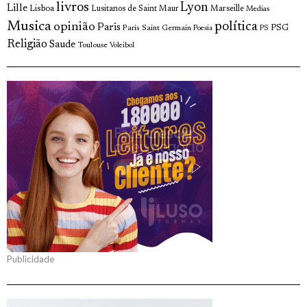
livros
Lyon
Lille
Lisboa
Lusitanos de Saint Maur
Marseille
Medias
Musica
política
opinião
Paris
Paris Saint Germain
PSG
Poesia
PS
Religião
Saude
Toulouse
Voleibol
Publicidade