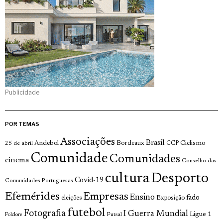
Publicidade
POR TEMAS
Associações
Brasil
Andebol
Bordeaux
Ciclismo
25 de abril
CCP
Comunidade
Comunidades
cinema
Conselho das
cultura
Desporto
Covid-19
Comunidades Portuguesas
Efemérides
Empresas
Ensino
fado
Exposição
eleições
futebol
Fotografia
I Guerra Mundial
Ligue 1
Futsal
Folclore