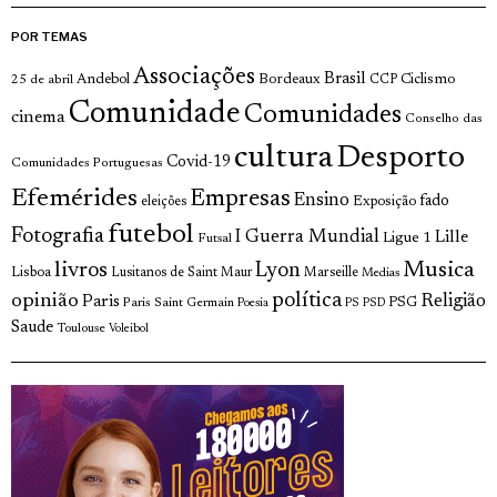
POR TEMAS
Associações
Brasil
Andebol
Bordeaux
Ciclismo
25 de abril
CCP
Comunidade
Comunidades
cinema
Conselho das
cultura
Desporto
Covid-19
Comunidades Portuguesas
Efemérides
Empresas
Ensino
fado
Exposição
eleições
futebol
Fotografia
I Guerra Mundial
Lille
Ligue 1
Futsal
livros
Musica
Lyon
Lisboa
Lusitanos de Saint Maur
Marseille
Medias
opinião
política
Religião
Paris
Paris Saint Germain
PSG
Poesia
PS
PSD
Saude
Toulouse
Voleibol