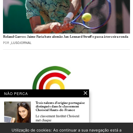
Roland Garros: Jaime Faria bate alemão Jan-Lennard Struff e passa à terceira ronda
POR
_LUSOJORNAL
NÃO PERCA
Trois talents d’origine portugaise
distingués dans le classement
Choiseul Hauts-de-France
Le classement Institut Choiseul
met chaque
Comissão Temática do CCP discute hoje a amanhã o futuro do Ensino de Português,
Utilização de cookies: Ao continuar a sua navegação está a
do Associativismo e da Comunicação Social no estrangeiro