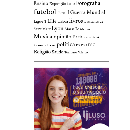
Fotografia
Ensino
fado
Exposição
futebol
I Guerra Mundial
Futsal
livros
Lille
Ligue 1
Lisboa
Lusitanos de
Lyon
Saint Maur
Marseille
Medias
Musica
opinião
Paris
Paris Saint
política
Germain
PSG
Poesia
PS
PSD
Religião
Saude
Toulouse
Voleibol