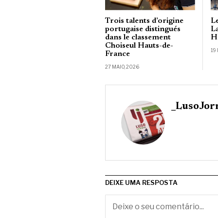
Trois talents d’origine
L
portugaise distingués
L
dans le classement
H
Choiseul Hauts-de-
19
France
27 MAIO, 2026
_LusoJor
DEIXE UMA RESPOSTA