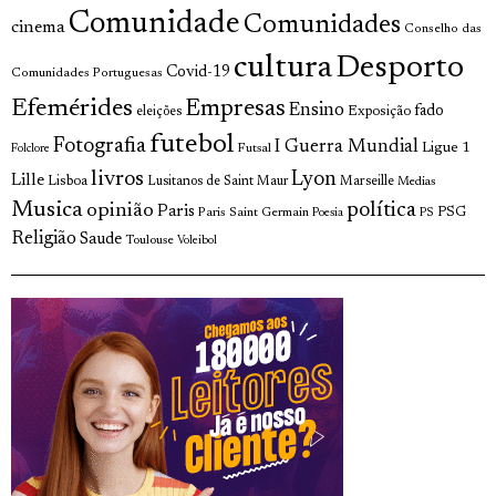
Comunidade
Comunidades
cinema
Conselho das
cultura
Desporto
Covid-19
Comunidades Portuguesas
Efemérides
Empresas
Ensino
fado
Exposição
eleições
futebol
Fotografia
I Guerra Mundial
Ligue 1
Futsal
Folclore
livros
Lyon
Lille
Lisboa
Lusitanos de Saint Maur
Marseille
Medias
Musica
política
opinião
Paris
Paris Saint Germain
PSG
Poesia
PS
Religião
Saude
Toulouse
Voleibol