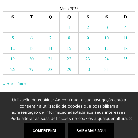
Maio 2025
S
T
Q
Q
S
S
D
1
2
3
4
5
6
7
8
9
10
11
12
13
14
15
16
17
18
19
20
21
22
23
24
25
26
27
28
29
30
31
« Abr
Jun »
Utilização de cookies: Ao continuar a sua navegação está a
consentir a utilização de cookies que possibilitam a
apresentação de informação adaptada aos seus interesses.
Pode alterar as suas definições de cookies a qualquer altura.
©
2026
LusoJornal | Todos os direitos reservados
COMPREENDI
SAIBA MAIS AQUI