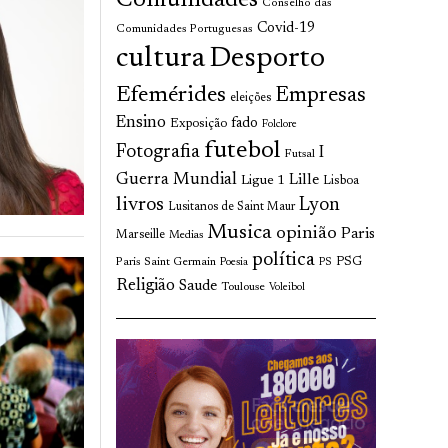
Comunidades
Conselho das
Covid-19
Comunidades Portuguesas
cultura
Desporto
Efemérides
Empresas
eleições
Ensino
fado
Exposição
Folclore
futebol
Fotografia
I
Futsal
Guerra Mundial
Lille
Ligue 1
Lisboa
livros
Lyon
Lusitanos de Saint Maur
Musica
opinião
Paris
Marseille
Medias
política
Paris Saint Germain
PSG
Poesia
PS
Religião
Saude
Toulouse
Voleibol