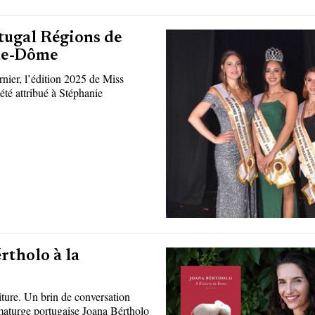
tugal Régions de
-de-Dôme
rnier, l’édition 2025 de Miss
 été attribué à Stéphanie
rtholo à la
riture. Un brin de conversation
maturge portugaise Joana Bértholo