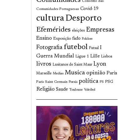
Comunidades
Conselho das
Covid-19
Comunidades Portuguesas
cultura
Desporto
Efemérides
Empresas
eleições
Ensino
fado
Exposição
Folclore
futebol
Fotografia
I
Futsal
Guerra Mundial
Lille
Ligue 1
Lisboa
livros
Lyon
Lusitanos de Saint Maur
Musica
opinião
Paris
Marseille
Medias
política
Paris Saint Germain
PSG
Poesia
PS
Religião
Saude
Toulouse
Voleibol