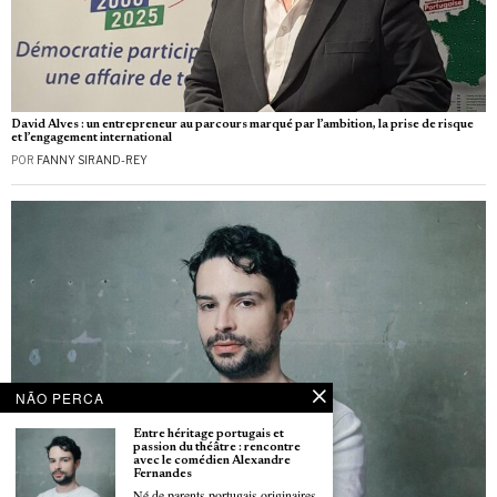
David Alves : un entrepreneur au parcours marqué par l’ambition, la prise de risque
et l’engagement international
POR
FANNY SIRAND-REY
NÃO PERCA
Entre héritage portugais et
passion du théâtre : rencontre
avec le comédien Alexandre
Fernandes
Né de parents portugais originaires