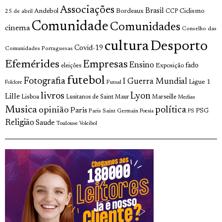
Associações
Brasil
Andebol
Bordeaux
Ciclismo
25 de abril
CCP
Comunidade
Comunidades
cinema
Conselho das
cultura
Desporto
Covid-19
Comunidades Portuguesas
Efemérides
Empresas
Ensino
fado
Exposição
eleições
futebol
Fotografia
I Guerra Mundial
Ligue 1
Futsal
Folclore
livros
Lyon
Lille
Lisboa
Lusitanos de Saint Maur
Marseille
Medias
Musica
política
opinião
Paris
Paris Saint Germain
PSG
Poesia
PS
Religião
Saude
Toulouse
Voleibol