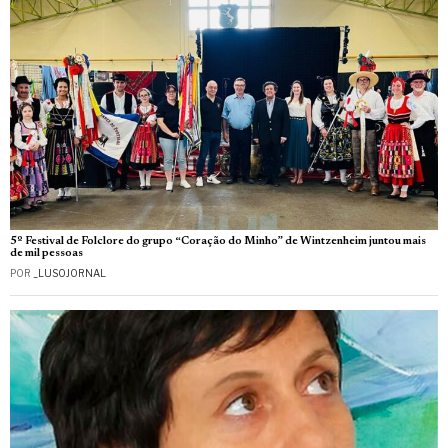
5º Festival de Folclore do grupo “Coração do Minho” de Wintzenheim juntou mais
de mil pessoas
POR
_LUSOJORNAL