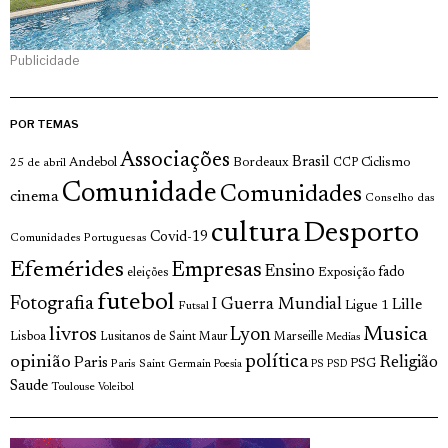
Publicidade
POR TEMAS
Associações
Brasil
Andebol
Bordeaux
Ciclismo
25 de abril
CCP
Comunidade
Comunidades
cinema
Conselho das
cultura
Desporto
Covid-19
Comunidades Portuguesas
Efemérides
Empresas
Ensino
fado
Exposição
eleições
futebol
Fotografia
I Guerra Mundial
Lille
Ligue 1
Futsal
livros
Musica
Lyon
Lisboa
Lusitanos de Saint Maur
Marseille
Medias
opinião
política
Religião
Paris
Paris Saint Germain
PSG
Poesia
PS
PSD
Saude
Toulouse
Voleibol