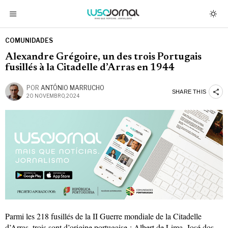
COMUNIDADES
Alexandre Grégoire, un des trois Portugais
fusillés à la Citadelle d’Arras en 1944
POR
ANTÓNIO MARRUCHO
SHARE THIS
20 NOVEMBRO, 2024
Parmi les 218 fusillés de la II Guerre mondiale de la Citadelle
d’Arras, trois sont d’origine portugaise : Albert de Lima, José dos