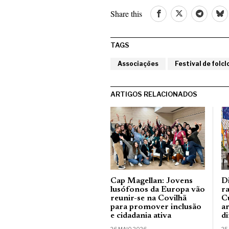
Share this
TAGS
Associações
Festival de folcl
ARTIGOS RELACIONADOS
Cap Magellan: Jovens
Di
lusófonos da Europa vão
r
reunir-se na Covilhã
C
para promover inclusão
a
e cidadania ativa
d