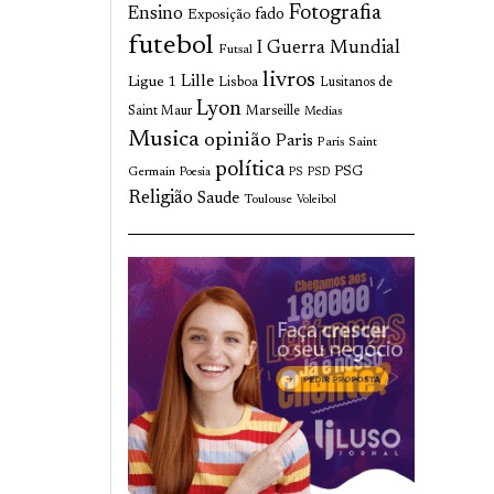
Fotografia
Ensino
fado
Exposição
futebol
I Guerra Mundial
Futsal
livros
Lille
Ligue 1
Lisboa
Lusitanos de
Lyon
Saint Maur
Marseille
Medias
Musica
opinião
Paris
Paris Saint
política
Germain
PSG
Poesia
PS
PSD
Religião
Saude
Toulouse
Voleibol