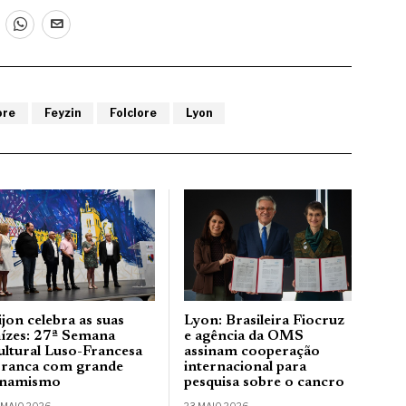
ore
Feyzin
Folclore
Lyon
Lyon: Brasileira Fiocruz
jon celebra as suas
e agência da OMS
aízes: 27ª Semana
assinam cooperação
ultural Luso-Francesa
internacional para
rranca com grande
pesquisa sobre o cancro
inamismo