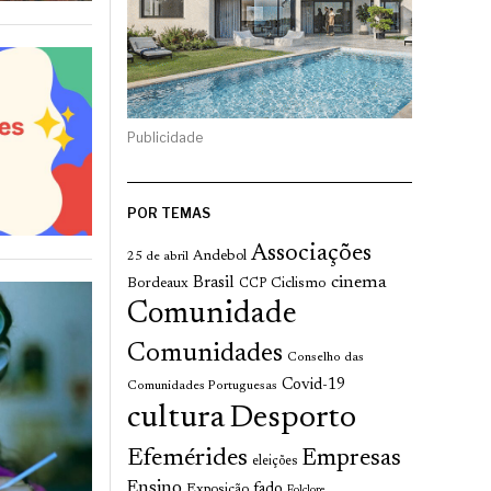
Publicidade
POR TEMAS
Associações
Andebol
25 de abril
cinema
Brasil
Bordeaux
Ciclismo
CCP
Comunidade
Comunidades
Conselho das
Covid-19
Comunidades Portuguesas
cultura
Desporto
Efemérides
Empresas
eleições
Ensino
fado
Exposição
Folclore