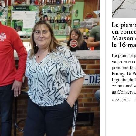
Le piani
en conce
Maison 
le 16 ma
Le pianiste 
va jouer en 
première foi
Portugal à P
Figueira da 
commencé se
au Conserva
6 MAIO, 2025