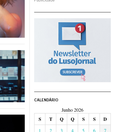
Publicidade
CALENDÁRIO
Junho 2026
S
T
Q
Q
S
S
D
1
2
3
4
5
6
7