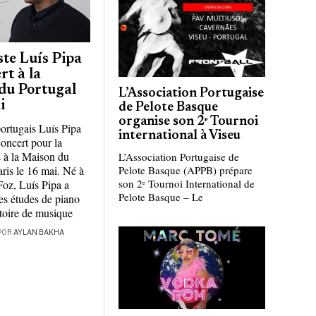
ste Luís Pipa
rt à la
du Portugal
L’Association Portugaise
i
de Pelote Basque
organise son 2ᵉ Tournoi
portugais Luís Pipa
international à Viseu
concert pour la
s à la Maison du
L’Association Portugaise de
aris le 16 mai. Né à
Pelote Basque (APPB) prépare
son 2ᵉ Tournoi International de
Foz, Luís Pipa a
Pelote Basque – Le
s études de piano
toire de musique
POR
AYLAN BAKHA