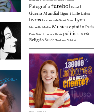
futebol
Fotografia
I
Futsal
Guerra Mundial
Lille
Ligue 1
Lisboa
livros
Lyon
Lusitanos de Saint Maur
Musica
opinião
Paris
Marseille
Medias
política
Paris Saint Germain
PSG
Poesia
PS
Religião
Saude
Toulouse
Voleibol