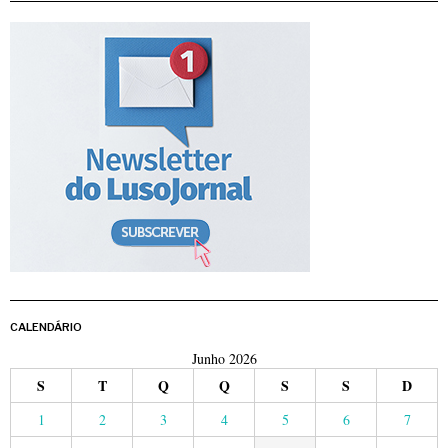
CALENDÁRIO
Junho 2026
S
T
Q
Q
S
S
D
1
2
3
4
5
6
7