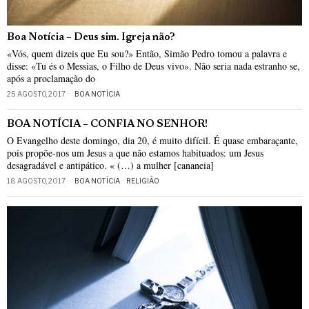
Boa Notícia – Deus sim. Igreja não?
«Vós, quem dizeis que Eu sou?» Então, Simão Pedro tomou a palavra e
disse: «Tu és o Messias, o Filho de Deus vivo». Não seria nada estranho se,
após a proclamação do
25 AGOSTO, 2017
BOA NOTÍCIA
BOA NOTÍCIA – CONFIA NO SENHOR!
O Evangelho deste domingo, dia 20, é muito difícil. É quase embaraçante,
pois propõe-nos um Jesus a que não estamos habituados: um Jesus
desagradável e antipático. « (…) a mulher [cananeia]
18 AGOSTO, 2017
BOA NOTÍCIA
·
RELIGIÃO