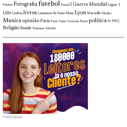
futebol
Fotografia
I Guerra Mundial
Ligue 1
Futsal
Folclore
livros
Lyon
Lille
Lisboa
Lusitanos de Saint Maur
Marseille
Medias
Musica
política
opinião
Paris
Paris Saint Germain
PSG
Poesia
PS
Religião
Saude
Toulouse
Voleibol
Publicidade