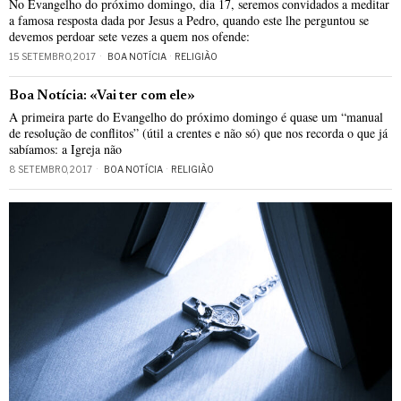
No Evangelho do próximo domingo, dia 17, seremos convidados a meditar
a famosa resposta dada por Jesus a Pedro, quando este lhe perguntou se
devemos perdoar sete vezes a quem nos ofende:
15 SETEMBRO, 2017
BOA NOTÍCIA
·
RELIGIÃO
Boa Notícia: «Vai ter com ele»
A primeira parte do Evangelho do próximo domingo é quase um “manual
de resolução de conflitos” (útil a crentes e não só) que nos recorda o que já
sabíamos: a Igreja não
8 SETEMBRO, 2017
BOA NOTÍCIA
·
RELIGIÃO