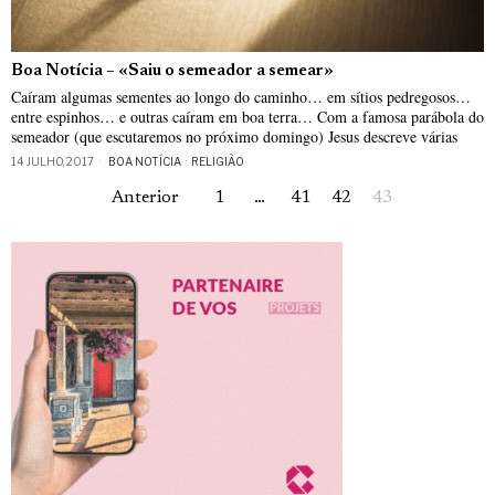
Boa Notícia – «Saiu o semeador a semear»
Caíram algumas sementes ao longo do caminho… em sítios pedregosos…
entre espinhos… e outras caíram em boa terra… Com a famosa parábola do
semeador (que escutaremos no próximo domingo) Jesus descreve várias
14 JULHO, 2017
BOA NOTÍCIA
·
RELIGIÃO
Anterior
1
…
41
42
43